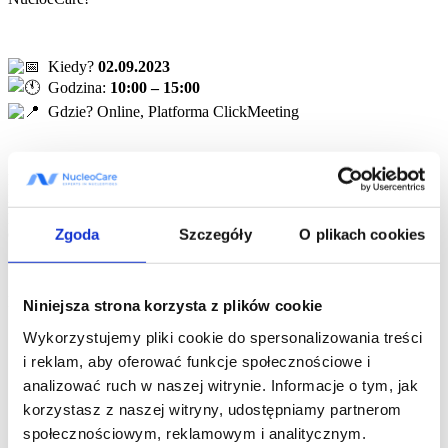
Kiedy?
02.09.2023
Godzina:
10:00 – 15:00
Gdzie? Online, Platforma ClickMeeting
Konferencja skierowana jest zarówno do ekspertów, jak
i początkujących dietetyków
oraz praktyków zdrowia, którzy chcą
poszerzyć swoją wiedzę na temat roli i zastosowania
nukleotydów
dietetycznych w praktyce gabinetowej.
Zgoda
Szczegóły
O plikach cookies
Podczas konferencji zostaną poruszone takie tematy jak:
Niniejsza strona korzysta z plików cookie
Nukleotydy dietetyczne – innowacyjne wsparcie
Wykorzystujemy pliki cookie do spersonalizowania treści
w dietoterapii przewodu pokarmowego.
i reklam, aby oferować funkcje społecznościowe i
SIBO i IMO w ujęciu praktycznym.
analizować ruch w naszej witrynie. Informacje o tym, jak
Jak skutecznie podnieść poziom ferrytyny
ze współistniejącymi problemami jelitowymi i KPU.
korzystasz z naszej witryny, udostępniamy partnerom
Jak radzić sobie z wykluczeniami dietetycznymi i połączyć
społecznościowym, reklamowym i analitycznym.
to ze zmianą nawyków całej rodziny.