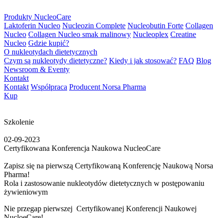
Produkty NucleoCare
Laktoferin Nucleo
Nucleozin Complete
Nucleobutin Forte
Collagen
Nucleo
Collagen Nucleo smak malinowy
Nucleoplex
Creatine
Nucleo
Gdzie kupić?
O nukleotydach dietetycznych
Czym są nukleotydy dietetyczne?
Kiedy i jak stosować?
FAQ
Blog
Newsroom & Eventy
Kontakt
Kontakt
Współpraca
Producent Norsa Pharma
Kup
Szkolenie
02-09-2023
Certyfikowana Konferencja Naukowa NucleoCare
Zapisz się na pierwszą Certyfikowaną Konferencję Naukową Norsa
Pharma!
Rola i zastosowanie nukleotydów dietetycznych w postępowaniu
żywieniowym
Nie przegap pierwszej Certyfikowanej Konferencji Naukowej
NucloeCare!