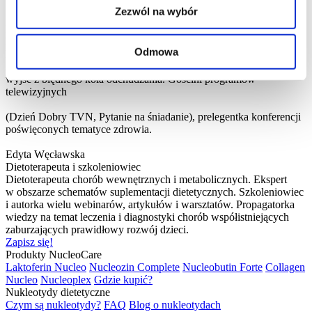
"Diagnostyka dla Dietetyka".
Zezwól na wybór
Karolina Gruszecka
Psychodietetyk
Odmowa
Magister dietetyki, absolwentka psychodietetyki, psychosomatyki
i somatopsychologii. Autorka bestsellera Psychodietetyka czyli jak
wyjść z błędnego koła odchudzania. Gościni programów
telewizyjnych
(Dzień Dobry TVN, Pytanie na śniadanie), prelegentka konferencji
poświęconych tematyce zdrowia.
Edyta Węcławska
Dietoterapeuta i szkoleniowiec
Dietoterapeuta chorób wewnętrznych i metabolicznych. Ekspert
w obszarze schematów suplementacji dietetycznych. Szkoleniowiec
i autorka wielu webinarów, artykułów i warsztatów. Propagatorka
wiedzy na temat leczenia i diagnostyki chorób współistniejących
zaburzających prawidłowy rozwój dzieci.
Zapisz się!
Produkty NucleoCare
Laktoferin Nucleo
Nucleozin Complete
Nucleobutin Forte
Collagen
Nucleo
Nucleoplex
Gdzie kupić?
Nukleotydy dietetyczne
Czym są nukleotydy?
FAQ
Blog o nukleotydach